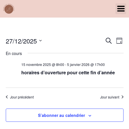
Panneau de gestion des cookies
Rech
Na
27/12/2025
Recherche
Jour
Sélectionnez
de
et
une
En cours
date.
vu
navig
15 novembre 2025 @ 8h00
-
5 janvier 2026 @ 17h00
Év
de
horaires d’ouverture pour cette fin d’année
vues
Évèn
Jour précédent
Jour suivant
S’abonner au calendrier