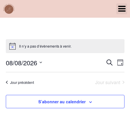
Panneau de gestion des cookies
Il n’y a pas d’évènements à venir.
Rech
Na
08/08/2026
Recherche
Jour
Sélectionnez
de
et
une
date.
vu
Jour suivant
Jour précédent
navig
Év
de
S’abonner au calendrier
vues
Évèn