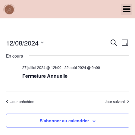
Panneau de gestion des cookies
Rech
Na
12/08/2024
Recherche
Jour
Sélectionnez
de
et
une
En cours
date.
vu
navig
27 juillet 2024 @ 12h00
-
22 août 2024 @ 9h00
Év
de
Fermeture Annuelle
vues
Évèn
Jour précédent
Jour suivant
S’abonner au calendrier